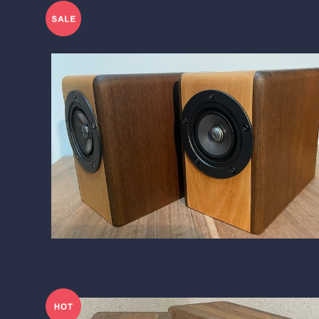
BlockDuct-C170si
¥128,760
13%OFF