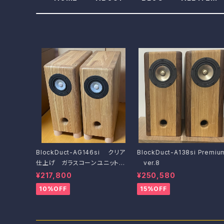
BlockDuct-AG146si クリア
BlockDuct-A138si Premiu
仕上げ ガラスコーンユニット搭
ver.8
載機
¥217,800
¥250,580
10%OFF
15%OFF