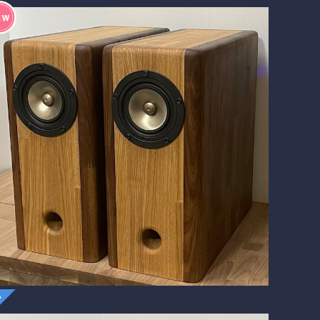
SOLD OUT
BlockDuct-A138si Premium
¥250,580
15%OFF