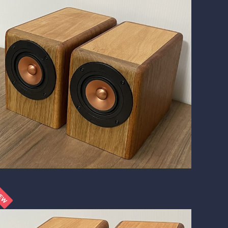
SOLD OUT
BlockDuct-C167si Ⅱ
¥107,640
22%OFF