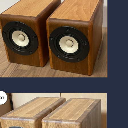
SOLD OUT
BlockDuct-C167si
¥128,000