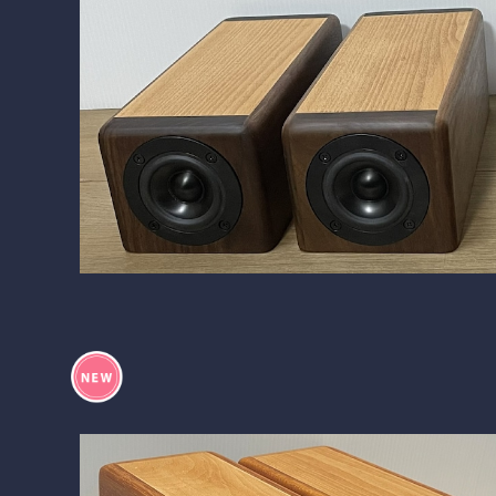
SOLD OUT
BlockDuct-C168si
¥99,120
16%OFF