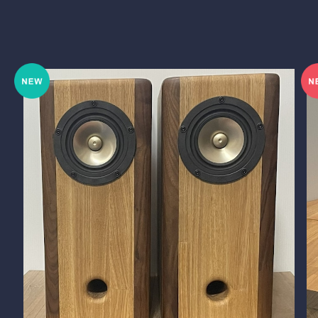
BlockDuct-A138si Premium ver.8
¥250,580
15%OFF