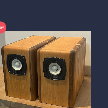
BlockDuct-C173si
¥79,200
10%OFF