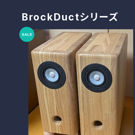
BrockDuctシリーズ
BlockDuct-AG146si クリア仕上げ ガラスコーン
ユニット搭載機
¥217,800
10%OFF