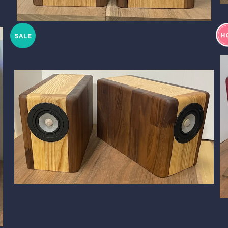
SOLD OUT
弩級コンパクト・シリーズ BlockDuct-CG165si
¥186,960
18%OFF