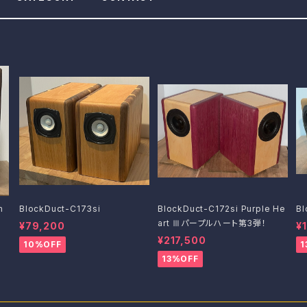
m
BlockDuct-C173si
BlockDuct-C172si Purple He
Bl
art Ⅲパープルハート第3弾！
¥79,200
¥
¥217,500
10%OFF
1
13%OFF