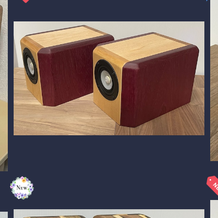
SOLD OUT
BlockDuct-CG169si”Purple Heart"パープルハー
ト
¥197,540
17%OFF