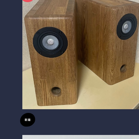
BlockDuct-AG146si ウォルナット仕上げ最終1セッ
ト ガラスコーンユニット搭載機
¥217,800
10%OFF