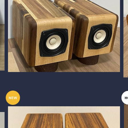
SOLD OUT
BlockDuct-C154siⅢ
¥59,800