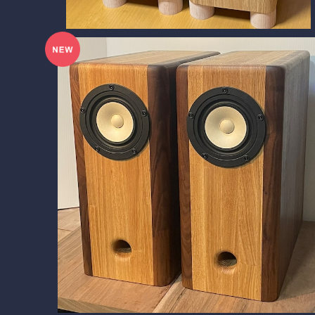
SOLD OUT
BlockDuct-A138si Premium ver.8 mica
¥250,580
15%OFF