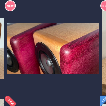
BlockDuct-C171si ”Purple HeartⅡ" パープルハ
ート
¥148,500
10%OFF