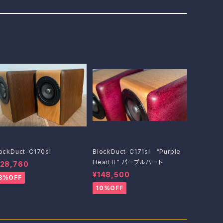
ockDuct-C170si
BlockDuct-C171si ”Purple
HeartⅡ" パープルハート
128,760
¥148,500
3%OFF
10%OFF